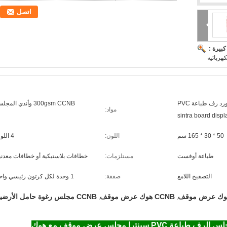
اتصل
بيرة :
هربائية
حامل أرضي فوم بورد رف طباعة PVC
300gsm CCNB وأندي المجلس
مواد:
sintra board displ
50 * 30 * 165 سم
اللون:
4 اللون
طباعة أوفست
مستلزمات:
خطافات بلاستيكية أو خطافات معدني
التصفيح اللامع
صفقة:
1 وحدة لكل كرتون رئيسي واحد
CCNB هوك عرض موقف
CCNB مجلس رغوة حامل الأرضية
,
,
نترا مجلس عرض موقف مع هوك