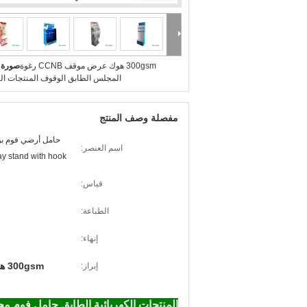
300gsm هوك عرض موقف CCNB رغوة
صورة ك
المجلس الطابق الوقوف المنتجات الك
مفصلة وصف المنتج
اسم العنصر:
ay stand with hook
قياس:
الطباعة:
إنهاء:
300gsm هوك عرض موقف
إبراز:
المنتجات الكهربائية الطابق حامل فوم مجلس الرف طباعة PVC سي