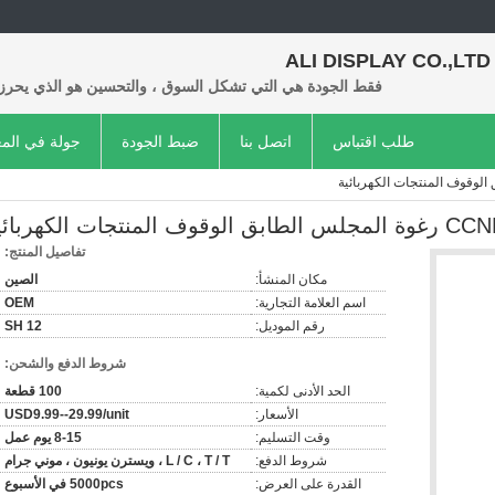
ALI DISPLAY CO.,LTD
فقط الجودة هي التي تشكل السوق ، والتحسين هو الذي يحرز ت
طلب اقتباس
اتصل بنا
ضبط الجودة
جولة في الم
تفاصيل المنتج:
مكان المنشأ:
الصين
اسم العلامة التجارية:
OEM
رقم الموديل:
SH 12
شروط الدفع والشحن:
الحد الأدنى لكمية:
100 قطعة
الأسعار:
USD9.99--29.99/unit
وقت التسليم:
8-15 يوم عمل
شروط الدفع:
L / C ، T / T ، ويسترن يونيون ، موني جرام
القدرة على العرض:
5000pcs في الأسبوع