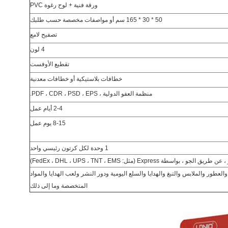
ورقة فنية + لوح رغوة PVC
50 * 30 * 165 سم أو مواصفات مخصصة حسب طلبك
تصفيح لامع
4 لون
تقطيع الأوفست
خطافات بلاستيكية أو خطافات معدنية
منظمة العفو الدولية ، PDF ، CDR ، PSD ، EPS.
2-4 أيام عمل
8-15 يوم عمل
1 وحدة لكل كرتون رئيسي واحد
طة Express (مثل: FedEx ، DHL ، UPS ، TNT ، EMS)
طور والملابس والتبغ والهدايا والسلع اليومية ودور النشر ولعب الهدايا والمواد
المتخصصة وما إلى ذلك