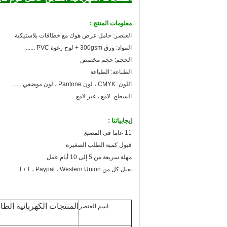
معلومات المنتج :
العنصر: حامل عرض هوك مع خطافات بلاستيكية
المواد: ورق 300gsm + لوح رغوة PVC ......
الحجم: حجم مخصص
الطباعة: الطباعة
اللون: CMYK ، لون Pantone ، لون موضعي ......
السطح: لامع ، غير لامع ...
إيجابياتنا :
11 عاما في المصنع
قبول كمية الطلب الصغيرة
مهلة سريعة من 5 إلى 10 أيام عمل
يقبل كل من T / T ، Paypal ، Western Union
اسم العنصر