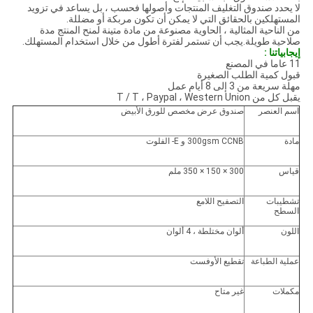
لا يحدد صندوق التغليف المنتجات وأصولها فحسب ، بل يساعد في تزويد
المستهلكين بالحقائق التي لا يمكن أن تكون مربكة أو مضللة.
من الناحية المثالية ، الحاوية مصنوعة من مادة متينة لمنح المنتج مدة
صلاحية طويلة.يجب أن تستمر لفترة أطول من خلال استخدام المستهلك.
إيجابياتنا :
11 عاما في المصنع
قبول كمية الطلب الصغيرة
مهلة سريعة من 3 إلى 8 أيام عمل
يقبل كل من T / T ، Paypal ، Western Union
اسم العنصر
صندوق عرض مخصص للورق الأبيض
مادة
300gsm CCNB و E- الفلوت
قياس
300 × 150 × 350 ملم
تشطيبات
التصفيح اللامع
السطح
اللون
ألوان مختلطة ، 4 ألوان
عملية الطباعة
تقطيع الأوفست
مكملات
غير متاح