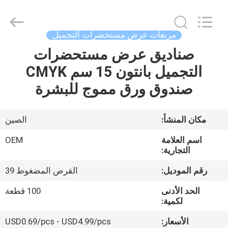
2026
ALI
DISPLAY
CO.,LTD.
All
مربعات عرض مستحضرات التجميل
Rights
Reserved.
صناديق عرض مستحضرات
الصفحة
التجميل بانتون 15 سم CMYK
الرئيسية
صندوق ورق مموج للبشرة
منتجات
مكان المنشأ:
الصين
معلومات
اسم العلامة
OEM
عنا
التجارية:
رقم الموديل:
القرص المضغوط 39
جولة
الحد الأدنى
100 قطعة
في
لكمية:
المعمل
الأسعار:
USD0.69/pcs - USD4.99/pcs