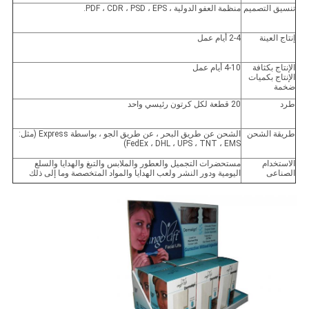
تنسيق التصميم
منظمة العفو الدولية ، PDF ، CDR ، PSD ، EPS.
إنتاج العينة
2-4 أيام عمل
الإنتاج بكثافة
4-10 أيام عمل
الإنتاج بكميات
ضخمة
طرد
20 قطعة لكل كرتون رئيسي واحد
طريقة الشحن
الشحن عن طريق البحر ، عن طريق الجو ، بواسطة Express (مثل:
FedEx ، DHL ، UPS ، TNT ، EMS)
الاستخدام
مستحضرات التجميل والعطور والملابس والتبغ والهدايا والسلع
الصناعى
اليومية ودور النشر ولعب الهدايا والمواد المتخصصة وما إلى ذلك