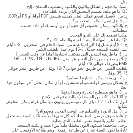
مثل
المواد والحجم والشكل واللون والكمية وتشطيب السطح ، إلخ.
Q3: ما هو ملف تصميم التنسيق الذي تريده للطباعة؟
ج: من الأفضل تقديم عملك الفني كملف بتنسيق PDF أو AI أو PS أو CDR.
س 4: هل تقبل الطلب المخصص؟
ج: بالتأكيد ، يمكن تخصيص أي حجم أو لون أو سمك أو مادة حسب
متطلباتك.
يمكننا تصميم لك على النحو المحدد.
Q5: ماذا عن المهلة الزمنية للعينة والنظام الكبير؟
ج: 1-2 أيام عمل إذا كان لدينا عينة من المواد الخام في المخزون ، 3-5 أيام
عمل للعينة المنتجة حديثًا ، 6-15 يوم عمل للطلب الكبير.
س 6: ما طريقة الشحن التي يمكنني اختيارها؟ماذا عن وقت الشحن؟
ج: لأمر صغير ، من خلال التعبير عن مثل DHL ، UPS ، TNT ، FedEx ،
EMS وغيرها ، حوالي 3-7 أيام.
للطلب الكبير ، عن طريق الجو حوالي 7-12 يومًا ، عن طريق البحر حوالي
15-35 يومًا.
س 7: أي منفذ يمكن اختياره للتسليم؟
ج: بشكل رئيسي قوانغتشو أو شنتشن ، أو أي مكان محلي آخر سيكون جيدًا
أيضًا.
س 8: ما هو مصطلح التجارة ومدة الدفع؟
ج: 100٪ أو 40٪ من القيمة الإجمالية تدفع قبل الإنتاج.
قبول T / T ، L / C ، باي بال ، ويسترن يونيون ، والمال غرام.يمكن التفاوض
بشأنها
س 9: هل الجودة والتسليم في الوقت المحدد مضمونان؟
ج: عادة سوف نرسل لك عينة لتأكيد كل شيء أولاً.بعد تأكيد العينة ، ستجعل
الطلب الكبير بالضبط نفس الطلب الذي تطلبه.
يرجى ملاحظة: سيكون اللون مختلفًا قليلاً بين العينة والكتلة المنتجة.
عادةً ما تكون العينة عبارة عن طباعة رقمية ، ويتم طباعة الأوفست على