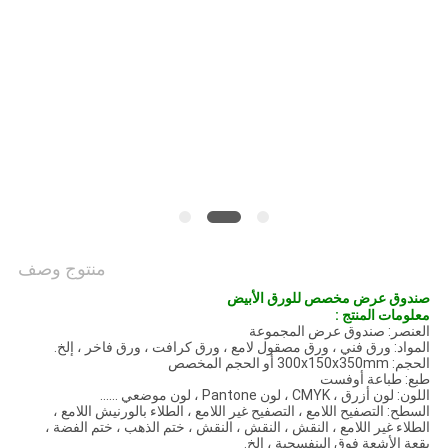
POLICY
منتوج وصف
صندوق عرض مخصص للورق الأبيض
معلومات المنتج :
العنصر: صندوق عرض المجموعة
المواد: ورق فني ، ورق مصقول لامع ، ورق كرافت ، ورق فاخر ، إلخ.
الحجم: 300x150x350mm أو الحجم المخصص
طبع: طباعة أوفست
اللون: لون أزرق ، CMYK ، لون Pantone ، لون موضعي ......
السطح: التصفيح اللامع ، التصفيح غير اللامع ، الطلاء بالورنيش اللامع ،
الطلاء غير اللامع ، النقش ، النقش ، النقش ، ختم الذهب ، ختم الفضة ،
بقعة الأشعة فوق البنفسجية ، إلخ.