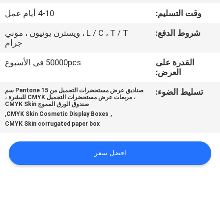
وقت التسليم:
4-10 أيام عمل
مراقبة
شروط الدفع:
L / C ، T / T ، ويسترن يونيون ، موني
الجودة
جرام
القدرة على
50000pcs في الأسبوع
اتصل
العرض:
بنا
تسليط الضوء:
صناديق عرض مستحضرات التجميل من Pantone 15 سم
، مربعات عرض مستحضرات التجميل CMYK للبشرة ،
صندوق الورق المموج CMYK Skin
,
,
CMYK Skin Cosmetic Display Boxes
اطلب
CMYK Skin corrugated paper box
اقتباس
افضل سعر
خريطة
الموقع
PRIVACY