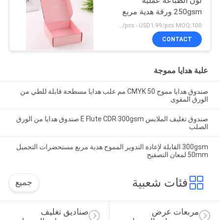
لون الطباعة عملية
250gsm ورقة هدية مربع
USD0.2/pcs - USD1.99/pcs MOQ:100 قطعة
CONTACT
علبة هدايا مموجة
صندوق هدايا مموج CMYK 50 مم علب هدايا مسطحة قابلة للطي من
الورق المقوى
صندوق تغليف الملابس E Flute CDR 300gsm صندوق هدايا من الورق
الصلب
300gsm القابلة لإعادة التدوير المموج هدية مربع مستحضرات التجميل
50mm لمعان التصفيح
فئات شعبية
جميع
مربعات عرض 
صناديق تغليف 