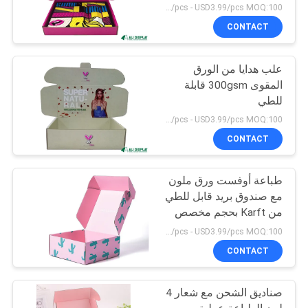
USD0.69/pcs - USD3.99/pcs MOQ:100 قطعة
CONTACT
علب هدايا من الورق
المقوى 300gsm قابلة
للطي
USD0.69/pcs - USD3.99/pcs MOQ:100 قطعة
CONTACT
طباعة أوفست ورق ملون
مع صندوق بريد قابل للطي
من Karft بحجم مخصص
للسلع اليومية
USD0.69/pcs - USD3.99/pcs MOQ:100 قطعة
CONTACT
صناديق الشحن مع شعار 4