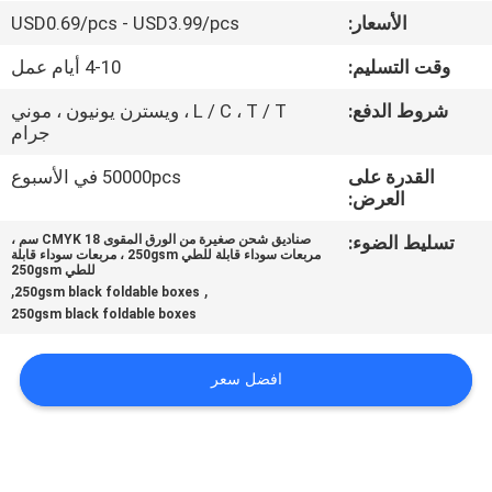
الأسعار:
USD0.69/pcs - USD3.99/pcs
مراقبة
وقت التسليم:
4-10 أيام عمل
الجودة
شروط الدفع:
L / C ، T / T ، ويسترن يونيون ، موني
جرام
اتصل
القدرة على
50000pcs في الأسبوع
بنا
العرض:
تسليط الضوء:
صناديق شحن صغيرة من الورق المقوى CMYK 18 سم ،
مربعات سوداء قابلة للطي 250gsm ، مربعات سوداء قابلة
اطلب
للطي 250gsm
,
,
250gsm black foldable boxes
اقتباس
250gsm black foldable boxes
خريطة
افضل سعر
الموقع
PRIVACY