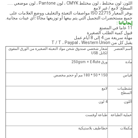
اللون: لون مختلط ، لون مختلط CMYK ، لون Pantone ، لون موضعي ......
السطح: لامع / غير لامع
يوفر المعيار ISO 22715 مواصفات التعبئة والتغليف ووضع العلامات على
جميع مستحضرات التجميل التي يتم بيعها أو توزيعها مجانًا ؛أي عينات مجانية.
إيجابياتنا :
11 عاما في المصنع
قبول كمية الطلب الصغيرة
مهلة سريعة من 4 إلى 8 أيام عمل
يقبل كل من T / T ، Paypal ، Western Union
اسم العنصر
شعار شخصي صندوق شحن مواد التعبئة الصغيرة من الورق المقوى
لكابل USB
مادة
ورق 250gsm + E-flute
قياس
150 * 50 * 180 مم أو حجم مخصص
تشطيبات
لامع
السطح
اللون
4 لون
عملية الطباعة
طباعة أوفست
مكملات
خطاطيف بلاستيكية