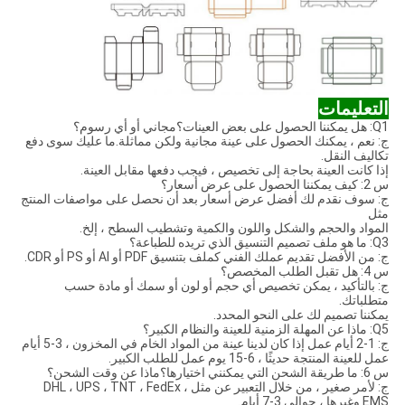
التعليمات
Q1: هل يمكننا الحصول على بعض العينات؟مجاني أو أي رسوم؟
ج: نعم ، يمكنك الحصول على عينة مجانية ولكن مماثلة.ما عليك سوى دفع
تكاليف النقل.
إذا كانت العينة بحاجة إلى تخصيص ، فيجب دفعها مقابل العينة.
س 2: كيف يمكننا الحصول على عرض أسعار؟
ج: سوف نقدم لك أفضل عرض أسعار بعد أن نحصل على مواصفات المنتج
مثل
المواد والحجم والشكل واللون والكمية وتشطيب السطح ، إلخ.
Q3: ما هو ملف تصميم التنسيق الذي تريده للطباعة؟
ج: من الأفضل تقديم عملك الفني كملف بتنسيق PDF أو AI أو PS أو CDR.
س 4: هل تقبل الطلب المخصص؟
ج: بالتأكيد ، يمكن تخصيص أي حجم أو لون أو سمك أو مادة حسب
متطلباتك.
يمكننا تصميم لك على النحو المحدد.
Q5: ماذا عن المهلة الزمنية للعينة والنظام الكبير؟
ج: 1-2 أيام عمل إذا كان لدينا عينة من المواد الخام في المخزون ، 3-5 أيام
عمل للعينة المنتجة حديثًا ، 6-15 يوم عمل للطلب الكبير.
س 6: ما طريقة الشحن التي يمكنني اختيارها؟ماذا عن وقت الشحن؟
ج: لأمر صغير ، من خلال التعبير عن مثل DHL ، UPS ، TNT ، FedEx ،
EMS وغيرها ، حوالي 3-7 أيام.