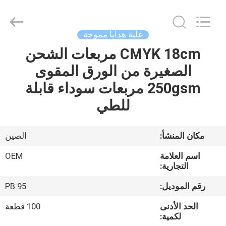
2026
ALI
DISPLAY
CO.,LTD.
All
علبة هدايا مموجة
Rights
Reserved.
CMYK 18cm مربعات الشحن
الصفحة
الصغيرة من الورق المقوى
الرئيسية
250gsm مربعات سوداء قابلة
منتجات
للطي
معلومات
مكان المنشأ:
الصين
عنا
اسم العلامة
OEM
التجارية:
جولة
رقم الموديل:
PB 95
في
الحد الأدنى
100 قطعة
المعمل
لكمية: