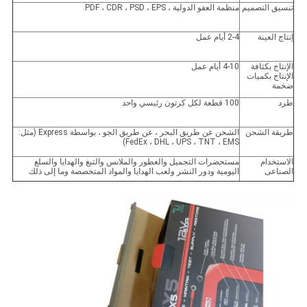
تنسيق التصميم
منظمة العفو الدولية ، PDF ، CDR ، PSD ، EPS.
إنتاج العينة
2-4 أيام عمل
الإنتاج بكثافة
4-10 أيام عمل
الإنتاج بكميات
ضخمة
طرد
100 قطعة لكل كرتون رئيسي واحد
طريقة الشحن
الشحن عن طريق البحر ، عن طريق الجو ، بواسطة Express (مثل:
FedEx ، DHL ، UPS ، TNT ، EMS)
الاستخدام
مستحضرات التجميل والعطور والملابس والتبغ والهدايا والسلع
الصناعى
اليومية ودور النشر ولعب الهدايا والمواد المتخصصة وما إلى ذلك