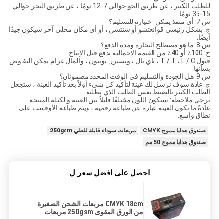
للطلب الكبير ، عن طريق الجو حوالي 7-12 يومًا ، عن طريق البحر حوالي
15-35 يومًا.
س 7: أي منفذ يمكن اختياره للتسليم؟
ج: بشكل رئيسي قوانغتشو أو شنتشن ، أو أي مكان محلي آخر سيكون جيدًا
أيضًا.
س 8: ما هو مصطلح التجارة ومدة الدفع؟
ج: 100٪ أو 40٪ من القيمة الإجمالية تدفع قبل الإنتاج.
قبول T / T ، L / C ، باي بال ، ويسترن يونيون ، والمال غرام.يمكن التفاوض
بشأنها
س 9: هل الجودة والتسليم في الوقت المحدد مضمونان؟
ج: عادة سوف نرسل لك عينة لتأكيد كل شيء أولاً.بعد تأكيد العينة ، ستجعل
الطلب الكبير بالضبط نفس الطلب الذي تطلبه.
يرجى ملاحظة: سيكون اللون مختلفًا قليلاً بين العينة والكتلة المنتجة.
عادةً ما تكون العينة عبارة عن طباعة رقمية ، ويتم طباعة الأوفست على
نطاق واسع.
صندوق هدايا مموج CMYK
مربعات سوداء قابلة للطي 250gsm
صندوق هدايا مموج 50 مم
احصل على افضل سعر ل
CMYK 18cm مربعات الشحن الصغيرة
من الورق المقوى 250gsm مربعات